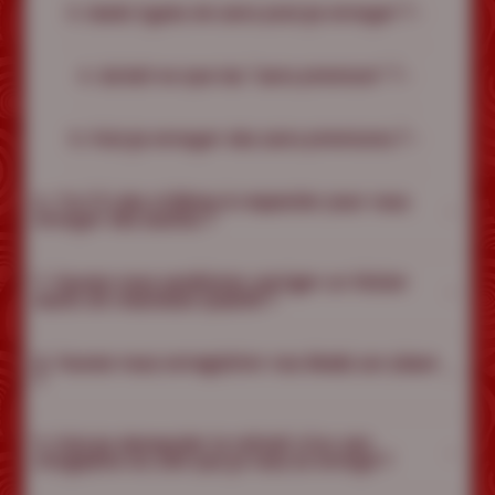
3. Quels types de sons puis-je envoyer ?
4. Qu'est-ce que les "sons premium" ?
5. Puis-je envoyer des sons premiums ?
6. Y'a t'il des critères à respecter pour vous
envoyer des audios ?
7. Pouvez-vous améliorer corriger un fichier
audio de mauvaise qualité ?
8. Pouvez-vous enregistrer nos ébats sur place
?
9. Puis-je demander le retrait d'un son
d'orgasme du site que je vous ai envoyé ?