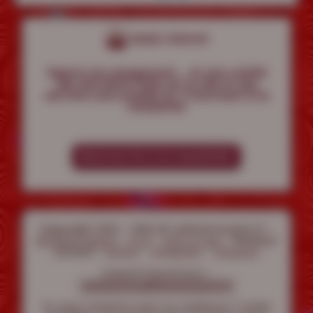
Reste informé
Rejoins les
chargement...
et sois notifié
des dernières infos sur le site et des
derniers sons postés en t'inscrivant à la
newsletter
Abonnes-toi à la newsletter
Copyright 2020 - 2026 © LaVoisineJouit.fr -
-
-
- Réseaux
Mentions légales
C.G.V
Faire un don
sociaux :
-
-
Twitter
Instagram
Telegram
Support/Questions :
contactenous@lavoisinejouit.fr
Tu veux d'autres sons ou contenus ? visite