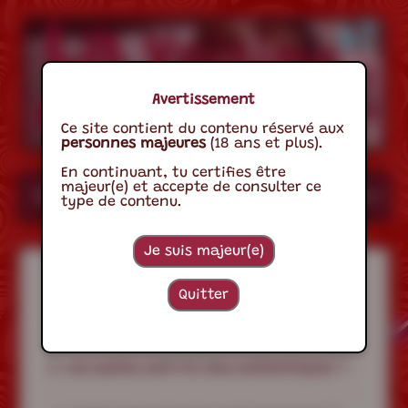
Avertissement
Ce site contient du contenu réservé aux
personnes majeures
(18 ans et plus).
En continuant, tu certifies être
majeur(e) et accepte de consulter ce
Accueil
A Propos
Les Sons
Les 
type de contenu.
Je suis majeur(e)
F.A.Q
Quitter
1. Qui peut envoyer des sons ?
2. Les audios sont-ils tous authentiques ?