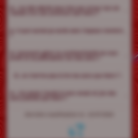
10. J'ai été débité deux fois par erreur lors de
l'achat d'un son premium que faire ?
11. A quoi aurais-je accès avec l'espace membre
?
12. Comment gérer la confidentialité de mon
profil et la publication de mes sons ?
13. Je n'arrive pas à lire les sons que faire ?
14. J'ai perdu l'accès à mon email et j'ai des
sons publiés que faire ?
Dernière modification le : 10/07/2026