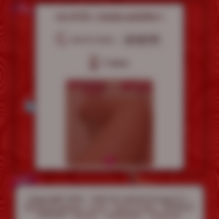
LVJ N°173 - Couple adultère !
08/04/2026 -
23 007
7 mins
Copyright 2020 - 2026 © LaVoisineJouit.fr -
-
-
- Réseaux
Mentions légales
C.G.V
Faire un don
sociaux :
-
-
Twitter
Instagram
Telegram