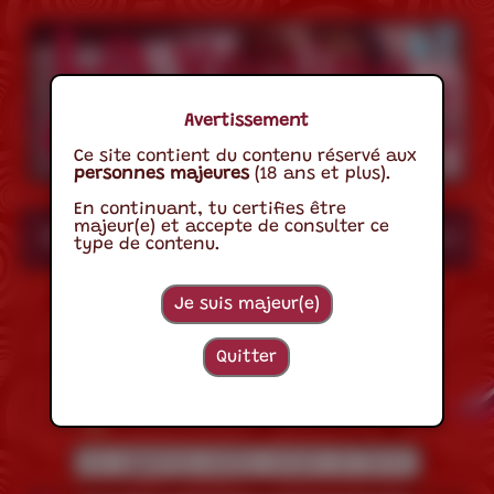
Avertissement
Ce site contient du contenu réservé aux
personnes majeures
(18 ans et plus).
En continuant, tu certifies être
majeur(e) et accepte de consulter ce
Accueil
A Propos
Les Sons
Les 
type de contenu.
Je suis majeur(e)
Les Sons
Quitter
Afficher les filtres
Les orgasmes audios venant de Voiron